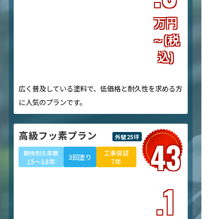
万円
～(税
込)
広く普及している塗料で、低価格と耐久性を求める方
に人気のプランです。
高級フッ素プラン
外壁25坪
43
工事保証
期待耐久年数
3回塗り
15～18年
7年
.1