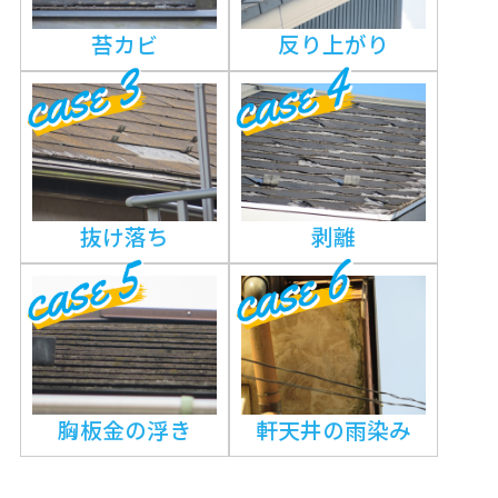
苔カビ
反り上がり
抜け落ち
剥離
胸板金の浮き
軒天井の雨染み