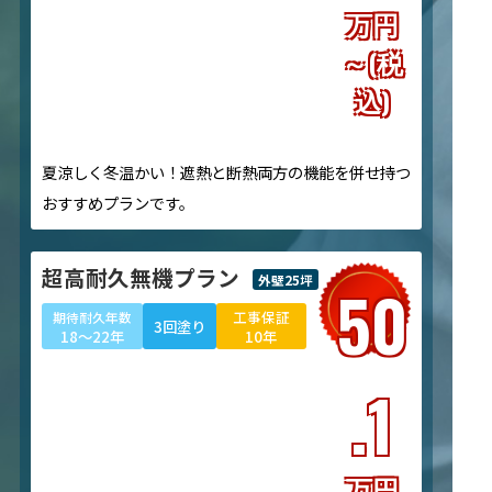
万円
～(税
込)
夏涼しく冬温かい！遮熱と断熱両方の機能を併せ持つ
おすすめプランです。
超高耐久無機プラン
外壁25坪
50
工事保証
期待耐久年数
3回塗り
18～22年
10年
.1
万円