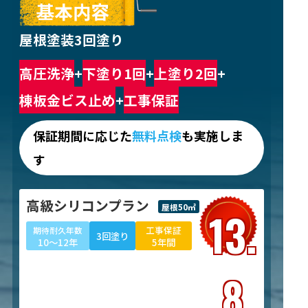
屋根塗装3回塗り
高圧洗浄
+
下塗り1回
+
上塗り2回
+
棟板金ビス止め
+
工事保証
保証期間に応じた
無料点検
も実施しま
す
高級シリコンプラン
屋根50㎡
13.
工事保証
期待耐久年数
3回塗り
10～12年
5年間
8