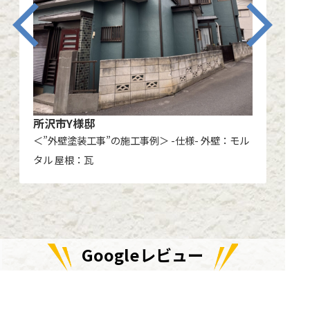
所沢市Y様邸
川
＜”外壁塗装工事”の施工事例＞ -仕様- 外壁：モル
＜
タル 屋根：瓦
外
Googleレビュー