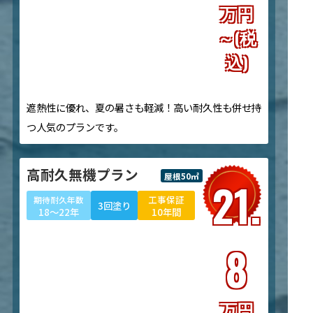
万円
～(税
込)
遮熱性に優れ、夏の暑さも軽減！高い耐久性も併せ持
つ人気のプランです。
高耐久無機プラン
屋根50㎡
21.
工事保証
期待耐久年数
3回塗り
18～22年
10年間
8
万円