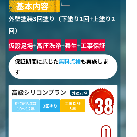
外壁塗装3回塗り（下塗り1回+上塗り2
回）
仮設足場
+
高圧洗浄
+
養生
+
工事保証
保証期間に応じた
無料点検
も実施しま
す
高級シリコンプラン
外壁25坪
38
工事保証
期待耐久年数
3回塗り
10～12年
5年
.0