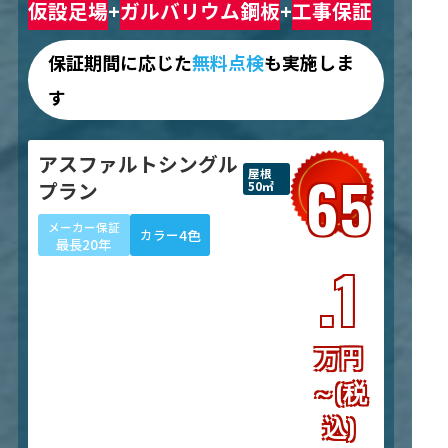
仮設足場
+
ガルバリウム鋼板
+
工事保証
保証期間に応じた
無料点検
も実施しま
す
アスファルトシングル
65
屋根
プラン
50㎡
メーカー保証
4色
カラー
最長20年
.1
万円
～(税
込)