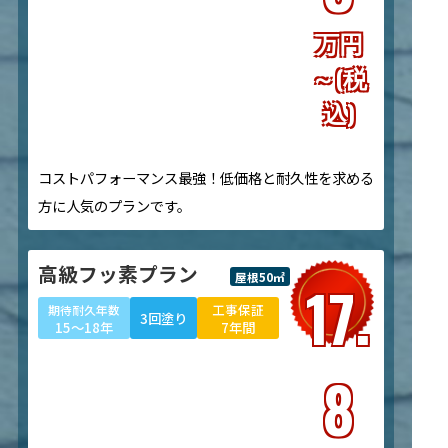
万円
～(税
込)
コストパフォーマンス最強！低価格と耐久性を求める
方に人気のプランです。
高級フッ素プラン
屋根50㎡
17.
工事保証
期待耐久年数
3回塗り
15～18年
7年間
8