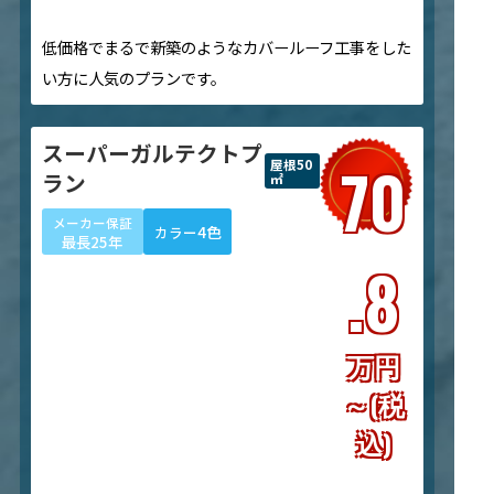
低価格でまるで新築のようなカバールーフ工事をした
い方に人気のプランです。
スーパーガルテクトプ
70
屋根50
ラン
㎡
メーカー保証
4色
カラー
最長25年
.8
万円
～(税
込)