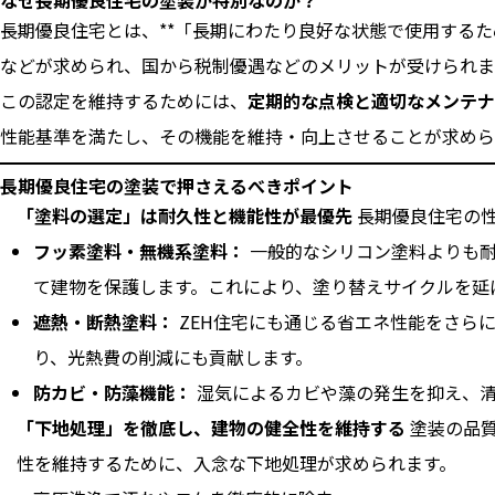
なぜ長期優良住宅の塗装が特別なのか？
長期優良住宅とは、**「長期にわたり良好な状態で使用する
などが求められ、国から税制優遇などのメリットが受けられま
この認定を維持するためには、
定期的な点検と適切なメンテナ
性能基準を満たし、その機能を維持・向上させることが求めら
長期優良住宅の塗装で押さえるべきポイント
「塗料の選定」は耐久性と機能性が最優先
長期優良住宅の性
フッ素塗料・無機系塗料：
一般的なシリコン塗料よりも耐
て建物を保護します。これにより、塗り替えサイクルを延
遮熱・断熱塗料：
ZEH住宅にも通じる省エネ性能をさら
り、光熱費の削減にも貢献します。
防カビ・防藻機能：
湿気によるカビや藻の発生を抑え、清
「下地処理」を徹底し、建物の健全性を維持する
塗装の品
性を維持するために、入念な下地処理が求められます。