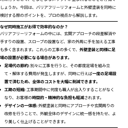
しょうか。今回は、バリアフリーリフォームと外壁塗装を同時に
検討する際のポイントを、プロの視点から解説します。
なぜ同時施工がお得で効率的なのか？
バリアフリーリフォームの中には、玄関アプローチの段差解消や
手すりの設置、スロープの設置など、家の外周に手を加える工事
も多く含まれます。これらの工事の多くで、
外壁塗装と同様に足
場の設置が必要になる場合があります。
足場代の節約:
別々に工事を行うと、その都度足場を組み立
て・解体する費用が発生しますが、同時に行えば
一度の足場設
置で済むため、全体のコストを大幅に削減できます。
工期の短縮:
工事期間中に何度も職人が出入りすることがなく
なり、お客様の
時間的・精神的な負担も軽減
されます。
デザインの一体感:
外壁塗装と同時にアプローチや玄関周りの
改修を行うことで、外観全体のデザインに統一感を持たせ、よ
り美しく仕上げることができます。