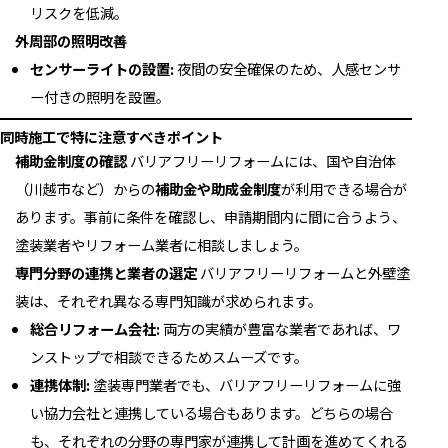
リスクを低減。
外周部の照明改善
センサーライトの設置:
夜間の安全確保のため、人感センサ
ー付きの照明を設置。
同時施工で特に注意すべきポイント
補助金制度の確認
バリアフリーリフォームには、国や自治体
（川越市など）からの
補助金や助成金制度
が利用できる場合が
あります。事前に条件を確認し、申請期間内に間に合うよう、
塗装業者やリフォーム業者に相談しましょう。
専門分野の連携と業者の選定
バリアフリーリフォームと外壁塗
装は、それぞれ異なる専門知識が求められます。
総合リフォーム会社:
両方の実績が豊富な業者であれば、ワ
ンストップで相談できるためスムーズです。
連携体制:
塗装専門業者でも、バリアフリーリフォームに強
い協力会社と連携している場合もあります。どちらの場合
も、それぞれの分野の専門家が連携して計画を進めてくれる